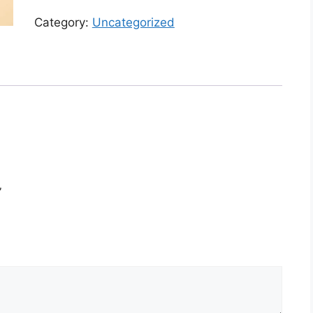
বক্স
Category:
Uncategorized
৫২৫০টাকা
quantity
”