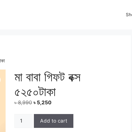
Sh
াকা
মা বাবা গিফট বক্স
৫২৫০টাকা
Original
Current
৳
8,990
৳
5,250
price
price
was:
is:
মা
Add to cart
৳ 8,990.
৳ 5,250.
বাবা
গিফট