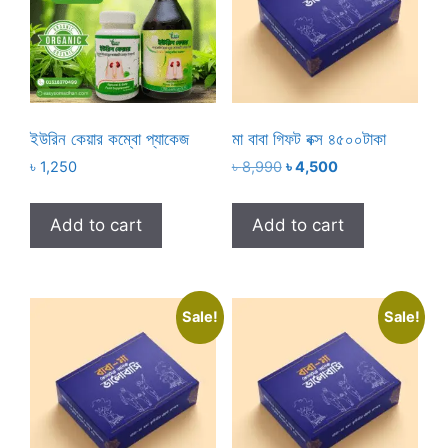
ইউরিন কেয়ার কম্বো প্যাকেজ
মা বাবা গিফট বক্স ৪৫০০টাকা
Original
Current
৳
1,250
৳
8,990
৳
4,500
price
price
was:
is:
Add to cart
Add to cart
৳ 8,990.
৳ 4,500.
Sale!
Sale!