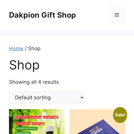
Skip
to
Dakpion Gift Shop
Menu
content
Home
/ Shop
Shop
Showing all 4 results
Sale!